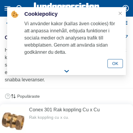
Cookiepolicy
Conex Klämringskopplingar - Mässing
Vi använder kakor (kallas även cookies) för
att anpassa innehåll, erbjuda funktioner i
Conex Klämringskopplingar - Mässing (18)
sociala medier och analysera trafik till
webbplatsen. Genom att använda sidan
Hos Lundagrossisten hittar du ett brett sortiment av Conex
godkänner du detta.
klämringskopplingar.Som VVS-branschens mest
OK
serviceinriktade grossist hjälper vi installatörer att arbeta
effektivt med fullsortimentslager, hög tillgänglighet och
snabba leveranser.
Conex 301 Rak koppling Cu x Cu
Rak koppling cu x cu.