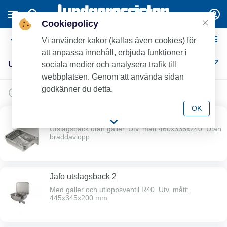
Cookiepolicy
Utslagsbackar, tvättställ
Vi använder kakor (kallas även cookies) för
att anpassa innehåll, erbjuda funktioner i
Utslagsbackar, tvättställ (10)
sociala medier och analysera trafik till
webbplatsen. Genom att använda sidan
godkänner du detta.
OK
Contura CU44
Utslagsback utan galler. Utv. mått 460x335x240. Utan
bräddavlopp.
Jafo utslagsback 2
Med galler och utloppsventil R40. Utv. mått:
445x345x200 mm.