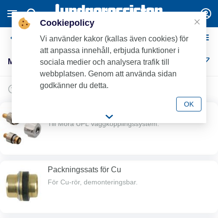
Cookiepolicy
Mora UPL - lilla systemet
Vi använder kakor (kallas även cookies) för
att anpassa innehåll, erbjuda funktioner i
Mora UPL - lilla systemet (14)
sociala medier och analysera trafik till
webbplatsen. Genom att använda sidan
godkänner du detta.
OK
Ventilöverstycke / Ratt
Till Mora UPL väggkopplingssystem.
Packningssats för Cu
För Cu-rör, demonteringsbar.