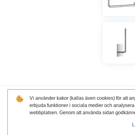
LÄNKAR
FÖRETAGET
Vi använder kakor (kallas även cookies) för att a
erbjuda funktioner i sociala medier och analysera tr
GDPR och Integritetspolicy
Om oss
webbplatsen. Genom att använda sidan godkänner
Miljöpolicy
Lundaservic
L
Filer för nedladdning
Kommande ak