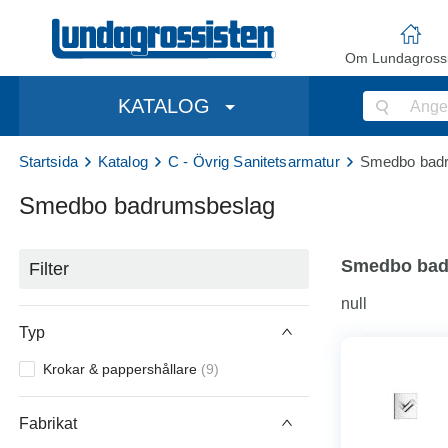
Om Lundagrossi
KATALOG
Startsida
Katalog
C - Övrig Sanitetsarmatur
Smedbo bad
Smedbo badrumsbeslag
Smedbo bad
Filter
null
Typ
Krokar & pappershållare
(
9
)
Fabrikat