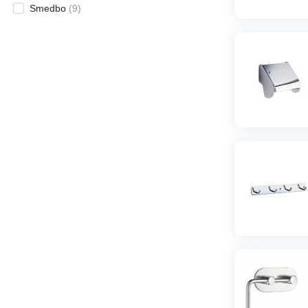
Smedbo
(
9
)