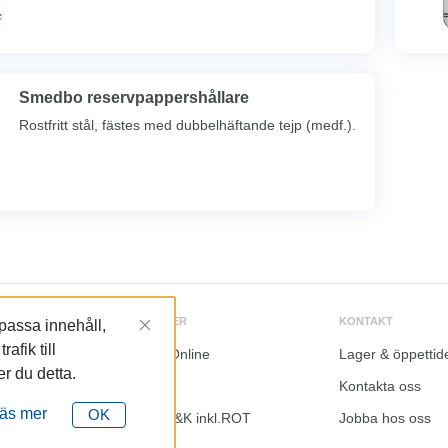
Smedbo reservpappershållare
Rostfritt stål, fästes med dubbelhäftande tejp (medf.).
TJÄNSTER
KONTAKT
npassa innehåll,
afik till
LundaOnline
Lager & öppettid
 du detta.
e
Katalog
Kontakta oss
äs mer
OK
tiviteter
Kalkyl I&K inkl.ROT
Jobba hos oss