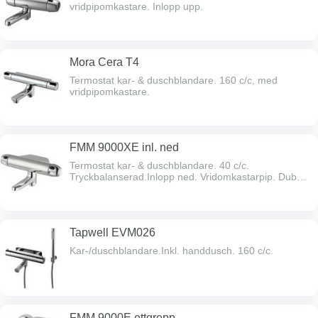
vridpipomkastare. Inlopp upp.
Mora Cera T4
Termostat kar- & duschblandare. 160 c/c, med
vridpipomkastare.
FMM 9000XE inl. ned
Termostat kar- & duschblandare. 40 c/c.
Tryckbalanserad.Inlopp ned. Vridomkastarpip. Dubbla
backventiler. Blyfri.
Tapwell EVM026
Kar-/duschblandare.Inkl. handdusch. 160 c/c.
FMM 9000E ettgrepp