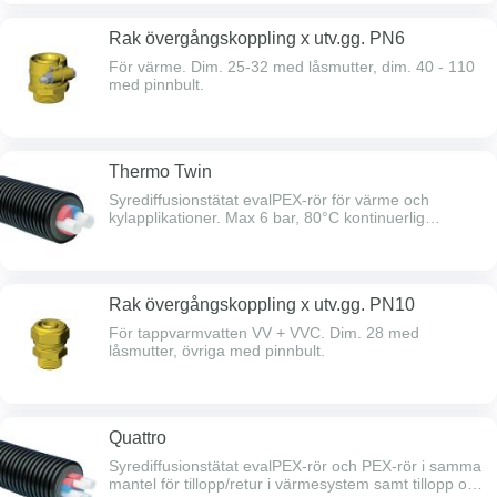
Rak övergångskoppling x utv.gg. PN6
För värme. Dim. 25-32 med låsmutter, dim. 40 - 110
med pinnbult.
Thermo Twin
Syrediffusionstätat evalPEX-rör för värme och
kylapplikationer. Max 6 bar, 80°C kontinuerlig
temperatur och max 95°C momentant.
Rak övergångskoppling x utv.gg. PN10
För tappvarmvatten VV + VVC. Dim. 28 med
låsmutter, övriga med pinnbult.
Quattro
Syrediffusionstätat evalPEX-rör och PEX-rör i samma
mantel för tillopp/retur i värmesystem samt tillopp och