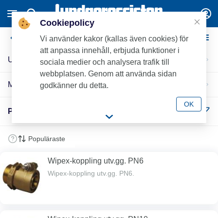
Cookiepolicy
PEX-rörskulvert
Vi använder kakor (kallas även cookies) för
att anpassa innehåll, erbjuda funktioner i
Uponor
sociala medier och analysera trafik till
webbplatsen. Genom att använda sidan
MaxiTherm Pex-kulvert
godkänner du detta.
OK
PEX-rörskulvert (42)
Wipex-koppling utv.gg. PN6
Wipex-koppling utv.gg. PN6.