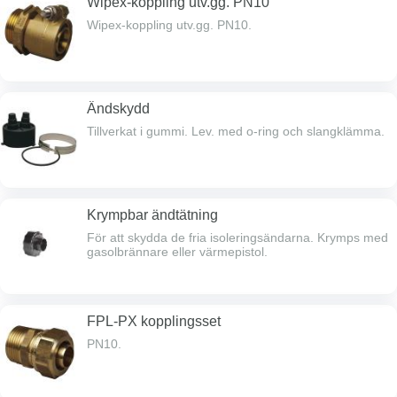
Wipex-koppling utv.gg. PN10
Wipex-koppling utv.gg. PN10.
Ändskydd
Tillverkat i gummi. Lev. med o-ring och slangklämma.
Krympbar ändtätning
För att skydda de fria isoleringsändarna. Krymps med
gasolbrännare eller värmepistol.
FPL-PX kopplingsset
PN10.