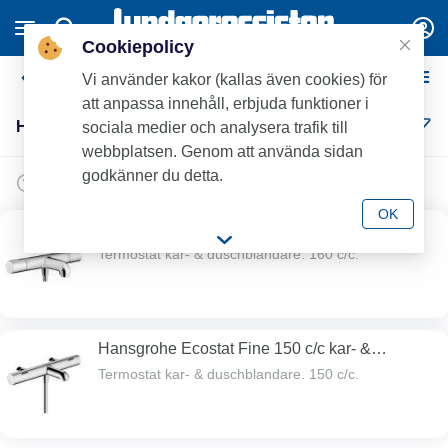
Cookiepolicy
Hansgrohe Kar- & Duschblandare
Vi använder kakor (kallas även cookies) för
att anpassa innehåll, erbjuda funktioner i
Hansgrohe Kar- & Duschblandare (2)
sociala medier och analysera trafik till
webbplatsen. Genom att använda sidan
godkänner du detta.
OK
Hansgrohe Ecostat Fine 160 c/c kar- &
duschblandare
Termostat kar- & duschblandare. 160 c/c.
Hansgrohe Ecostat Fine 150 c/c kar- &
duschblandare
Termostat kar- & duschblandare. 150 c/c.