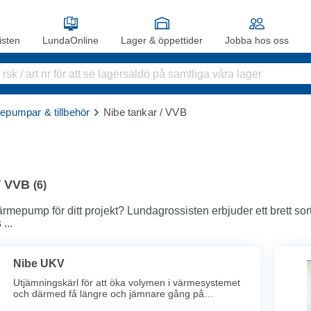
sten
LundaOnline
Lager & öppettider
Jobba hos oss
epumpar & tillbehör
Nibe tankar / VVB
/ VVB
(
6
)
ärmepump för ditt projekt? Lundagrossisten erbjuder ett brett s
...
Nibe UKV
Utjämningskärl för att öka volymen i värmesystemet
och därmed få längre och jämnare gång på
värmepumpen. Höjer flödet och eliminerar