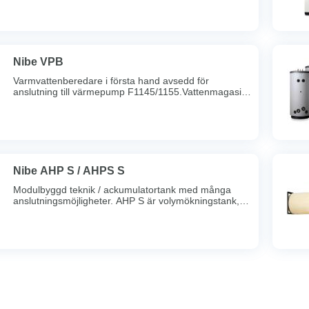
värmeknäppningar. Max drifttryck 6 bar. Ansl; 40-100
R25 inv.gg, 200-500 R50 inv.gg. *Vägghängda.
Nibe VPB
Varmvattenberedare i första hand avsedd för
anslutning till värmepump F1145/1155.Vattenmagasin
av invändigt kopparfodrad stålplåt. Försedd med
laddslinga som värmer tappvattnet.Ansl; 300 Cu 22,
500, 750, 1000 Cu 28.
Nibe AHP S / AHPS S
Modulbyggd teknik / ackumulatortank med många
anslutningsmöjligheter. AHP S är volymökningstank,
270 l. AHPS S producerar varmvatten i en 17 l slinga,
har en 4,4 l solslinga samt har 250 l volymtank. Kan
hantera värmepump upp till 24 kW.