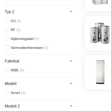
Typ 2
CU
(
3
)
RF
(
1
)
Utjämningskärl
(
1
)
Varmvattenberedare
(
1
)
Fabrikat
NIBE
(
6
)
Modell
Smart
(
1
)
Modell 2