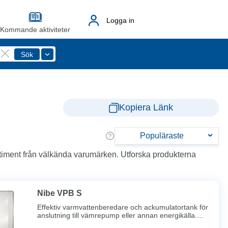
Logga in
Kommande aktiviteter
Kopiera Länk
Populäraste
ortiment från välkända varumärken. Utforska produkterna
Nibe VPB S
Effektiv varmvattenberedare och ackumulatortank för
anslutning till vämrepump eller annan energikälla.
Stilren design för systemanpassning med S-serien