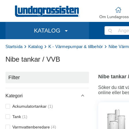
Om Lundagrossi
KATALOG
Startsida
Katalog
K - Värmepumpar & tillbehör
Nibe Värm
Nibe tankar / VVB
Nibe tankar 
Filter
Söker du rätt v
online eller bes 
Kategori
Ackumulatortankar
(
1
)
Tank
(
1
)
Varmvattenberedare
(
4
)