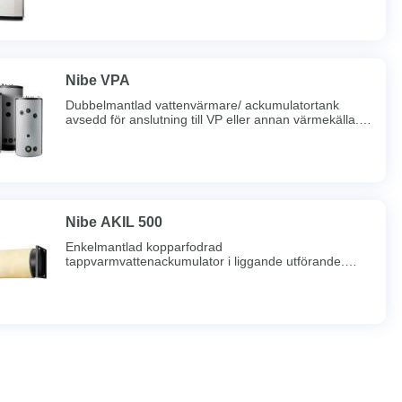
värmepumpar.Kopparfodrat vattenmagasin, 2 l
laddslinga.Ansl. Cu 22.
Nibe VPA
Dubbelmantlad vattenvärmare/ ackumulatortank
avsedd för anslutning till VP eller annan värmekälla.
Vattenmagasin av invändigt kopparfodrad stålplåt.
Max VP-effekt 200/70 = 12 kW.Ansl; 200, 300 Cu 28,
450 Cu 35.
Nibe AKIL 500
Enkelmantlad kopparfodrad
tappvarmvattenackumulator i liggande utförande.
Staplingsbar, max tre enheter.