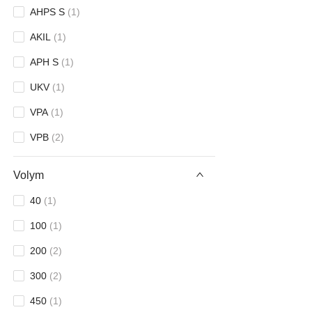
AHPS S
(
1
)
AKIL
(
1
)
APH S
(
1
)
UKV
(
1
)
VPA
(
1
)
VPB
(
2
)
Volym
40
(
1
)
100
(
1
)
200
(
2
)
300
(
2
)
450
(
1
)