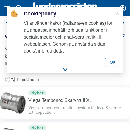
Cookiepolicy
Viega Temponox pressdelar XL
Vi använder kakor (kallas även cookies) för
att anpassa innehåll, erbjuda funktioner i
Viega Temponox pressdelar XL (14)
sociala medier och analysera trafik till
webbplatsen. Genom att använda sidan
Viega Temponox XL-pressrördelar i rostfritt stål med
godkänner du detta.
kompakta byggmått. Hög kvalitet, hållbarhet och enkel
OK
installation för effektiva VVS-lösningar.
Nyhet
Viega Temponox Skarvmuff XL
Viega Temponox - rostfritt system för kyla & värme.
EJ tappvatten.
Nyhet