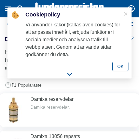
Cookiepolicy
Damixa Reservdelar
Vi använder kakor (kallas även cookies) för
att anpassa innehåll, erbjuda funktioner i
Damixa Reservdelar (3)
sociala medier och analysera trafik till
webbplatsen. Genom att använda sidan
Hitta reservdelar till Damixa blandare och duschprodukter
godkänner du detta.
hos Lundagrossisten – kvalitet för professionella
OK
installationer.
Damixa reservdelar
Damixa reservdelar.
Damixa 13056 repsats