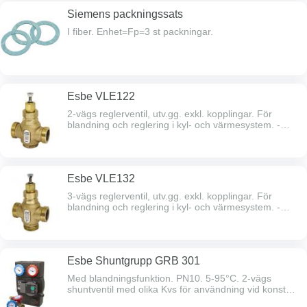
Siemens packningssats
I fiber. Enhet=Fp=3 st packningar.
Esbe VLE122
2-vägs reglerventil, utv.gg. exkl. kopplingar. För
blandning och reglering i kyl- och värmesystem. -
Slaglängd 20 mm. - PN16 - Temperaturområde -20°C
- +150°C Ersätter TAC/Schneider 2-vägsventil
V241.721-4130-000721-4134-000721-4138-000721-
4142-000
Esbe VLE132
3-vägs reglerventil, utv.gg. exkl. kopplingar. För
blandning och reglering i kyl- och värmesystem. -
Slaglängd 20 mm. - PN16 - Temperaturområde -20°C
- +150°C Ersätter TAC/Schneider 3-vägsventil
V341.731-4129-000731-4133-000731-4137-000
Esbe Shuntgrupp GRB 301
Med blandningsfunktion. PN10. 5-95°C. 2-vägs
shuntventil med olika Kvs för användning vid konstant
sekundärflöde. Inkl. kulventilset primärsidan.