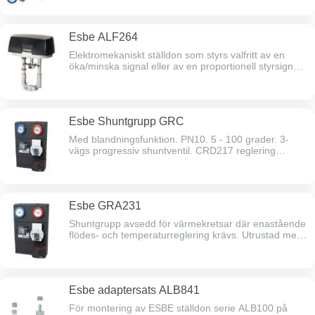
Levereras utan ställdon/reglering.
Esbe ALF264
Elektromekaniskt ställdon som styrs valfritt av en
öka/minska signal eller av en proportionell styrsignal.
Slaglängd 5-60 mm. 24 V, ställkraft 1000 N.
Självdiagnosticerande. Passar Esbe VLE
reglerventiler. Ersätter TAC/Schneider ställdon M400 /
880-230-030
Esbe Shuntgrupp GRC
Med blandningsfunktion. PN10. 5 - 100 grader. 3-
vägs progressiv shuntventil. CRD217 reglering
utegivare.
Esbe GRA231
Shuntgrupp avsedd för värmekretsar där enastående
flödes- och temperaturreglering krävs. Utrustad med
två avstängningsventiler inkl. termometrar,
patronbackventil, högklassigt isolerskal och
högeffektiv cirkulationspump.Levereras med en 3-
vägs progressiv shuntventil och ett ställdon.
Esbe adaptersats ALB841
Shuntgruppen säkerställer bästa möjliga
regleringsprestanda oavsett flöde. Låg risk för
För montering av ESBE ställdon serie ALB100 på
överdimensionering tack vare de progressiva