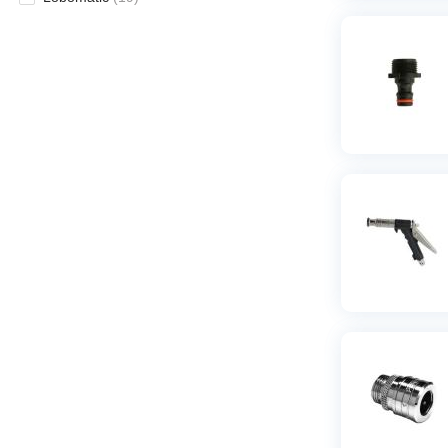
R15/R20
(
1
)
R20
(
8
)
R25
(
2
)