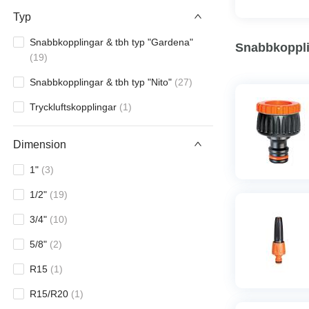
Typ
Snabbkopplingar & tbh typ "Gardena"
Snabbkoppl
(
19
)
Snabbkopplingar & tbh typ "Nito"
(
27
)
Tryckluftskopplingar
(
1
)
Dimension
1"
(
3
)
1/2"
(
19
)
3/4"
(
10
)
5/8"
(
2
)
R15
(
1
)
R15/R20
(
1
)