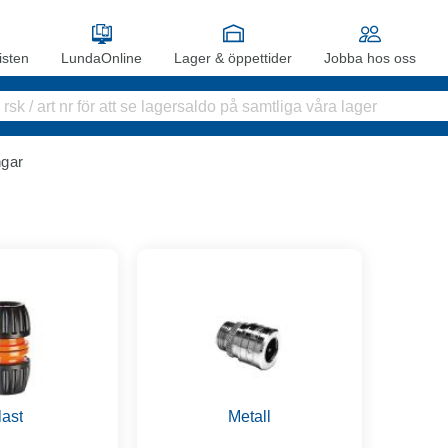
sten
LundaOnline
Lager & öppettider
Jobba hos oss
ngar
last
Metall