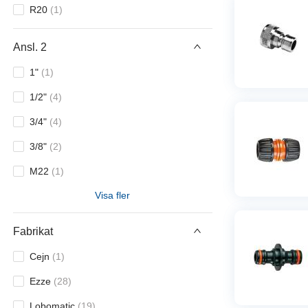
R20
(
1
)
Ansl. 2
1"
(
1
)
1/2"
(
4
)
3/4"
(
4
)
3/8"
(
2
)
M22
(
1
)
Visa fler
M22x1
(
1
)
M22x1,5
(
1
)
Fabrikat
M24
(
1
)
Cejn
(
1
)
R15
(
9
)
Ezze
(
28
)
R15/M22x1
(
1
)
Lobomatic
(
19
)