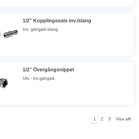
1/2” Kopplingssats inv./slang
Inv. gängad-slang.
1/2” Övergångsnippel
Utv.- inv.gängad.
1
2
3
Visa allt