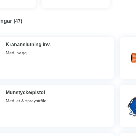
ingar
(
47
)
Krananslutning inv.
Med inv.gg.
Munstycke/pistol
Med jet & spraystråle.