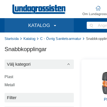
Om Lundagrossi
KATALOG
Startsida
Katalog
C - Övrig Sanitetsarmatur
Snabbkoppli
Snabbkopplingar
Välj kategori
Plast
Metall
Filter
P