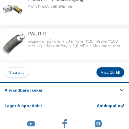
Från Pex/Alu till slätände.
PAL RiR
Alupexrör på rulle. • 50 m/rulle. (*25 m/rulle **100
m/rulle). • Max drifttryck 1,0 MPa. • Max mom. temp.
+95°C. • Max kont. drifttemp. +70°C.
Visa allt
Visa 10 till
Användbara länkar
Lager & öppettider
Återkoppling
!