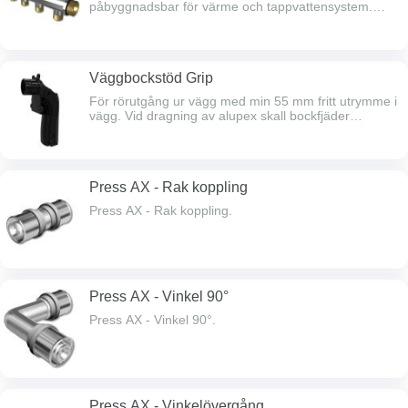
påbyggnadsbar för värme och tappvattensystem.
R20 ut- och inv.gg i ändarna samt avstick 50 mm c/c
med utv.gg. Rör ansluts på avstick med
anslutningskoppling alt. pressanslutningskoppling.
20-rör som ansluts på avstick R15 dock endast med
Väggbockstöd Grip
pressanslutningskoppling. Euroconegängor.
För rörutgång ur vägg med min 55 mm fritt utrymme i
vägg. Vid dragning av alupex skall bockfjäder
användas.
Press AX - Rak koppling
Press AX - Rak koppling.
Press AX - Vinkel 90°
Press AX - Vinkel 90°.
Press AX - Vinkelövergång