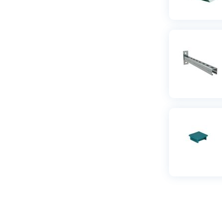
63
(
1
)
66-70
(
1
)
70-73
(
1
)
72-78
(
1
)
75
(
2
)
75-79
(
2
)
86-92
(
1
)
88-91
(
2
)
108-115
(
2
)
108-116
(
1
)
110
(
2
)
125-130
(
1
)