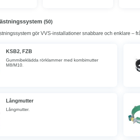
installationer
fästningssystem
(
50
)
tningssystem gör VVS-installationer snabbare och enklare – från s
KSB2, FZB
Gummibeklädda rörklammer med kombimutter
M8/M10.
Långmutter
Långmutter.