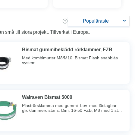
Populäraste
må till stora projekt. Tillverkat i Europa.
Bismat gummibeklädd rörklammer, FZB
Med kombimutter M8/M10. Bismat Flash snabblås
system.
Walraven Bismat 5000
Plaströrsklamma med gummi. Lev. med löstagbar
glidklammerdistans. Dim. 16-50 FZB, M8 med 1 st
skruv. Dim. 63-200 BUP (utomhus) M8/M10 med 2 st
skruv.