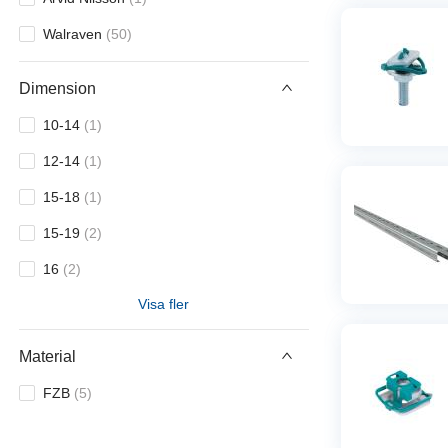
Walraven
(
50
)
Dimension
10-14
(
1
)
12-14
(
1
)
15-18
(
1
)
15-19
(
2
)
16
(
2
)
Visa fler
20
(
2
)
20-23
(
3
)
Material
25
(
2
)
FZB
(
5
)
25-28
(
3
)