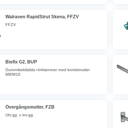
Walraven RapidStrut Skena, FFZV
FFZV.
Bisfix G2, BUP
Gummibeklädda rörklammer med kombimutter
M8/M10.
Övergångsmutter, FZB
Utv.gg. x inv.gg.