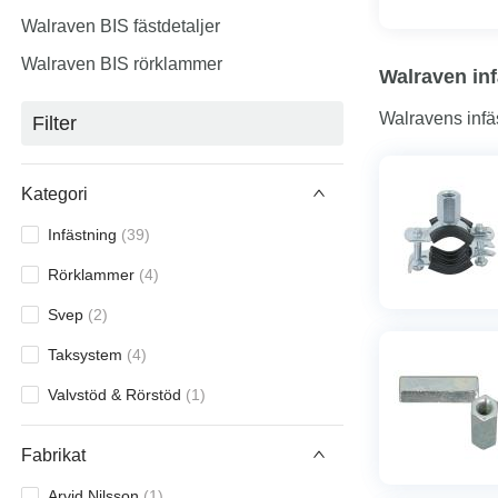
Walraven BIS fästdetaljer
Walraven BIS rörklammer
Walraven in
Walravens infäs
Filter
Kategori
Infästning
(
39
)
Rörklammer
(
4
)
Svep
(
2
)
Taksystem
(
4
)
Valvstöd & Rörstöd
(
1
)
Fabrikat
Arvid Nilsson
(
1
)