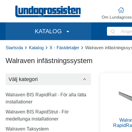
Om Lundagrossi
KATALOG
Startsida
Katalog
X - Fästdetaljer
Walraven infästningss
Walraven infästningssystem
Välj kategori
Walraven BIS RapidRail - För alla lätta
installationer
Walraven BIS RapidStrut - För
medeltunga installationer
Walra
RapidRail
Walraven Taksystem
lätta ins