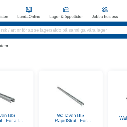
sten
LundaOnline
Lager & öppettider
Jobba hos oss
ystem
ven BIS
Walraven BIS
Wal
 - För alla
RapidStrut - För
tallationer
medeltunga