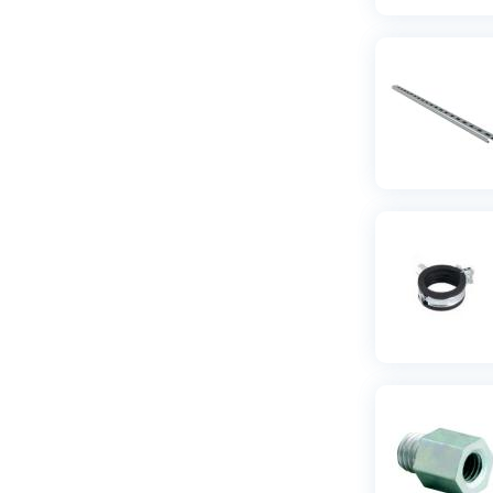
31-35
(
2
)
32
(
2
)
32-35
(
1
)
40
(
2
)
40-43
(
1
)
40-45
(
2
)
44-49
(
1
)
48-51
(
1
)
48-52
(
2
)
50
(
1
)
53-56
(
1
)
54-58
(
2
)
60-64
(
2
)