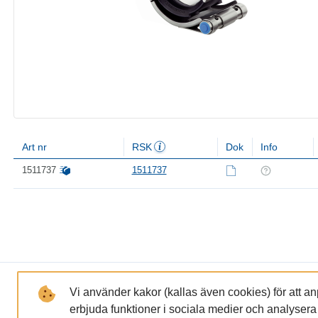
Art nr
RSK
Dok
Info
1511737
1511737
LÄNKAR
FÖRETAGET
Vi använder kakor (kallas även cookies) för att a
erbjuda funktioner i sociala medier och analysera tr
GDPR och Integritetspolicy
Om oss