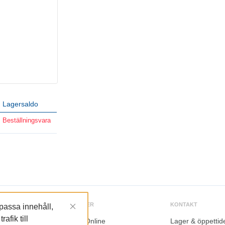
Lagersaldo
Beställningsvara
TJÄNSTER
KONTAKT
npassa innehåll,
afik till
LundaOnline
Lager & öppettid