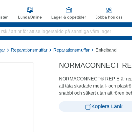
sten
LundaOnline
Lager & öppettider
Jobba hos oss
gar
Reparationsmuffar
Reparationsmuffar
Enkelband
NORMACONNECT REP 
NORMACONNECT® REP E är reparat
att täta skadade metall- och plaströ
snabbt och säkert utan att rören b
Kopiera Länk