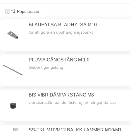
BLADHYLSA BLADHYLSA M10
för att göra en upphängningspunkt
PLUVIA GÄNGSTÅNG M 1 0
Geberit gängstång
BIS VIBR.DÄMPARSTÅNG M8
vibrationsdämpande fäste, ej för hängande last
SS-TKL M10/M12 BALKK LAMMER M10/M12