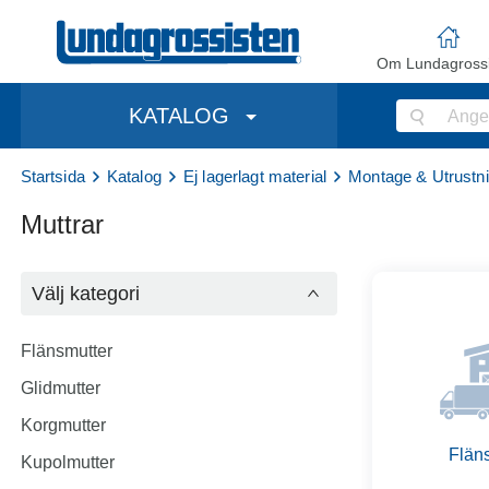
Om Lundagrossi
KATALOG
Startsida
Katalog
Ej lagerlagt material
Montage & Utrustn
Muttrar
Välj kategori
Flänsmutter
Glidmutter
Korgmutter
Flän
Kupolmutter