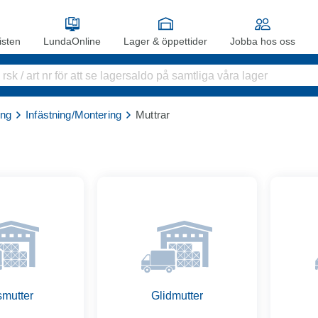
sten
LundaOnline
Lager & öppettider
Jobba hos oss
ing
Infästning/Montering
Muttrar
smutter
Glidmutter