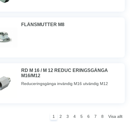
FLÄNSMUTTER M8
RD M 16 / M 12 REDUC ERINGSGÄNGA
M16/M12
Reduceringsgänga invändig M16 utvändig M12
1
2
3
4
5
6
7
8
Visa allt