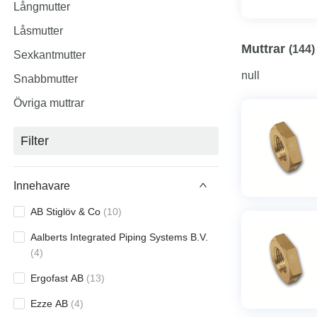
Långmutter
Låsmutter
Muttrar
(
144
)
Sexkantmutter
null
Snabbmutter
Övriga muttrar
Filter
Innehavare
AB Stiglöv & Co
(
10
)
Aalberts Integrated Piping Systems B.V.
(
4
)
Ergofast AB
(
13
)
Ezze AB
(
4
)