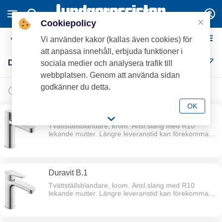
Cookiepolicy
Duravit
Vi använder kakor (kallas även cookies) för
att anpassa innehåll, erbjuda funktioner i
Duravit (3)
sociala medier och analysera trafik till
webbplatsen. Genom att använda sidan
godkänner du detta.
OK
Duravit B.2
Tvättställsblandare, krom. Ansl.slang med R10
lekande mutter. Längre leveranstid kan förekomma
på dessa artiklar.
Duravit B.1
Tvättställsblandare, krom. Ansl.slang med R10
lekande mutter. Längre leveranstid kan förekomma
på dessa artiklar.