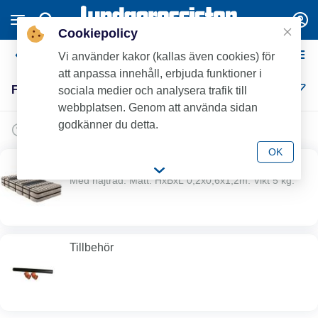
Cookiepolicy
Fann
Vi använder kakor (kallas även cookies) för
att anpassa innehåll, erbjuda funktioner i
Fann (2)
sociala medier och analysera trafik till
webbplatsen. Genom att använda sidan
godkänner du detta.
OK
IN-DRÄN modul
Med najtråd. Mått: HxBxL 0,2x0,6x1,2m. Vikt 5 kg.
Tillbehör