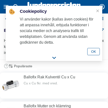
Cookiepolicy
Ballofix Minikulventiler
Vi använder kakor (kallas även cookies) för
att anpassa innehåll, erbjuda funktioner i
Ballofix Minikulventiler (25)
sociala medier och analysera trafik till
webbplatsen. Genom att använda sidan
Hos Lundagrossisten hittar du ett brett sortiment av Ballofix
godkänner du detta.
kulventiler, vinkelkulventiler och T-rörsventiler för olika
OK
installationsbehov.
Ballofix Rak Kulventil Cu x Cu
Cu x Cu fkr. med vred.
Ballofix Mutter och klämring