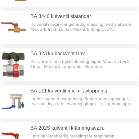
spindeltätning. Full spårbarhet. Max arb.tryck 40 bar.
Max arb.temp 150°C. Typgodkänd av Sitac. Lång
gänggång.
BA 3440 kulventil slätändar
Kulventil i avzinkningshärdig mässing med slätände.
Max arb.tryck 16 bar. Max arb.temp 150ºC.
BA 323 kulbackventil inv.
För värme- och tryckluftanläggnigar. Max arb.tryck
16bar. Max arb.temperatur 95grader.
BA 111 kulventil inv. m. avtappning
I mässing med avtappning för värmeanläggningar,
tryckluft, kyla etc. Invändig gänga. Fullt genomlopp.
Hål i handtag för märkbricka. Dubbel spindeltätning.
Full spårbarhet. Max arb.tryck 40bar. Max arb.temp
150 grader. Lång gänggång.
BA 202S kulventil klämring avz.h.
I avzinkningshärdig mässing för tappvatten,