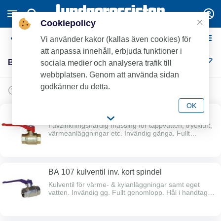
Cookiepolicy
Beulco Kulventiler
Vi använder kakor (kallas även cookies) för
att anpassa innehåll, erbjuda funktioner i
Beulco Kulventiler (10)
sociala medier och analysera trafik till
webbplatsen. Genom att använda sidan
godkänner du detta.
OK
BA 3400 kulventil inv. kort spindel avz.h.
I avzinkningshärdig mässing för tappvatten, tryckluft,
värmeanläggningar etc. Invändig gänga. Fullt
genomlopp. Hål i handtag för märkbricka. Dubbel
spindeltätning. Full spårbarhet. Max arb.tryck 40bar.
Max arb.temp 150 grader. Lång gänggång.
Typgodkänd av Sitac.
BA 107 kulventil inv. kort spindel
Kulventil för värme- & kylanläggningar samt eget
vatten. Invändig gg. Fullt genomlopp. Hål i handtag
för märkbricka. Dubbel spindeltätning. Full
spårbarhet. Max arb.tryck: 40 bar. Max arb.
temperatur 100ºC. Lång gänggång.