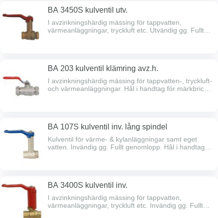
BA 3450S kulventil utv.
I avzinkningshärdig mässing för tappvatten,
värmeanläggningar, tryckluft etc. Utvändig gg. Fullt
genomlopp. Hål i handtag för märkbricka. Dubbel
spindeltätning. Full spårbarhet. Max arb.tryck 16 bar.
Max arb.temp 150ºC. Typgodkänd av Sitac. Lång
gänggång.
BA 203 kulventil klämring avz.h.
I avzinkningshärdig mässing för tappvatten-, tryckluft-
och värmeanläggningar. Hål i handtag för märkbricka.
Max arb.tryck 16bar. Max arb.temp 100 grader.
Typgodkänd av Sitac.
BA 107S kulventil inv. lång spindel
Kulventil för värme- & kylanläggningar samt eget
vatten. Invändig gg. Fullt genomlopp. Hål i handtag
för märkbricka. Dubbel spindeltätning. Full
spårbarhet. Max arb.tryck: 40 bar. Max arb.
temperatur: 100ºC. Lång gänggång.
BA 3400S kulventil inv.
I avzinkningshärdig mässing för tappvatten,
värmeanläggningar, tryckluft etc. Invändig gg. Fullt
genomlopp. Hål i handtag för märkbricka. Dubbel