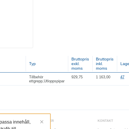
Bruttopris
Bruttopris
Typ
exkl.
inkl.
Lage
moms
moms
Tillbehör
929,75
1 163,00
47
ettgrepp,Utloppspipar
TJÄNSTER
KONTAKT
npassa innehåll,
afik till