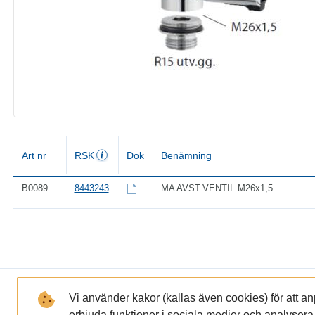
Art nr
RSK
Dok
Benämning
B0089
8443243
MA AVST.VENTIL M26x1,5
LÄNKAR
FÖRETAGET
Vi använder kakor (kallas även cookies) för att a
erbjuda funktioner i sociala medier och analysera tr