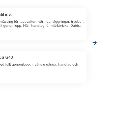
il inv.
mässing för tappvatten, värmeanläggningar, tryckluft
llt genomlopp. Hål i handtag för märkbricka. Dubbel
KULVENT BA3400S G40
ed fullt genomlopp, invändig gänga, handtag och