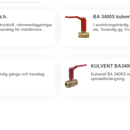
z.h.
BA 3400S kulvent
 tryckluft, värmeanläggningar
I avzinkningshärdig 
 handtag för märkbricka.
etc. Invändig gg. Fu
spind ...
ändig gänga och handtag.
Kulventil BA 3400S m
spindelförlängning.