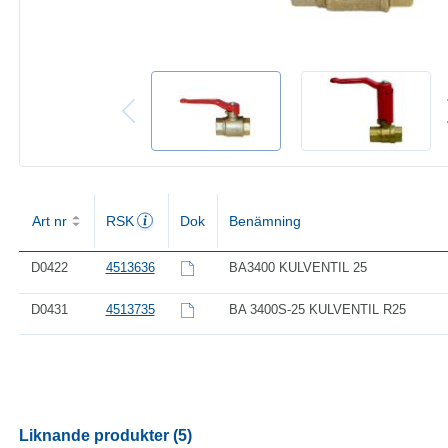
Art nr
RSK
Dok
Benämning
D0422
4513636
BA3400 KULVENTIL 25
D0431
4513735
BA 3400S-25 KULVENTIL R25
Liknande produkter (5)