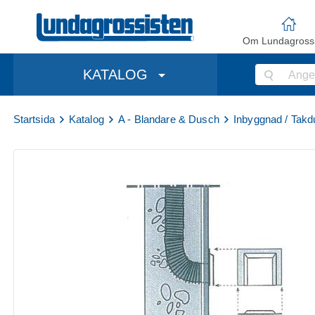
Om Lundagrossi
KATALOG
Startsida
Katalog
A - Blandare & Dusch
Inbyggnad / Takd