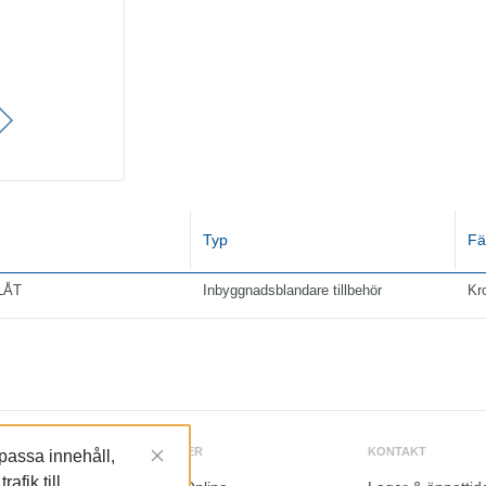
Typ
Fä
LÅT
Inbyggnadsblandare tillbehör
Kr
TJÄNSTER
KONTAKT
npassa innehåll,
afik till