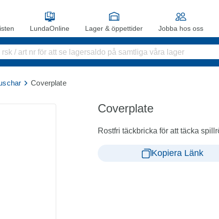
sten
LundaOnline
Lager & öppettider
Jobba hos oss
uschar
Coverplate
Coverplate
Rostfri täckbricka för att täcka spill
Kopiera Länk