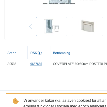
Art nr
RSK
Benämning
A0536
9667665
COVERPLATE 60x50mm ROSTFRI P
LÄNKAR
FÖRETAGET
Vi använder kakor (kallas även cookies) för att a
erbjuda funktioner i sociala medier och analysera tr