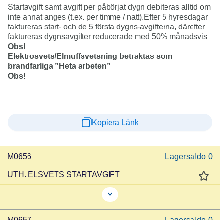
Startavgift samt avgift per påbörjat dygn debiteras alltid om
inte annat anges (t.ex. per timme / natt).Efter 5 hyresdagar
faktureras start- och de 5 första dygns-avgifterna, därefter
faktureras dygnsavgifter reducerade med 50% månadsvis
Obs!
Elektrosvets/Elmuffsvetsning betraktas
som
brandfarliga ”Heta arbeten”
Obs!
Kopiera Länk
M0656
Lagersaldo
0
UTH. ELSVETS STARTAVGIFT
M0657
Lagersaldo
0