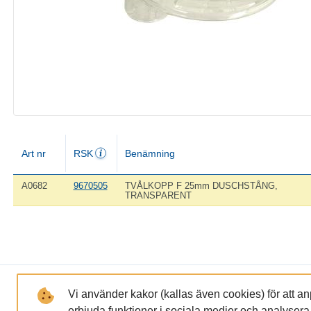
Art nr
RSK
Benämning
A0682
9670505
TVÅLKOPP F 25mm DUSCHSTÅNG,
TRANSPARENT
LÄNKAR
FÖRETAGET
Vi använder kakor (kallas även cookies) för att a
erbjuda funktioner i sociala medier och analysera tr