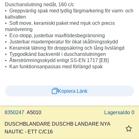
Duschanslutning nedåt, 160 c/c
• Greppvänlig spak med tydlig färgmarkering för ​varm- och
kallvatten
• Soft move, keramiskt paket med mjuk och precis
manövrering
• Eco-stopp, justerbar maxflödesbegränsning
• Justerbar maxtemperatur för ökat skållningsskydd
• Keramisk tätning för droppsäkring och lång livslängd
• Typgodkänd backventil i duschanslutningen
• Återströmningsskydd enligt SS-EN 1717 [EB]
• Kan funktionsanpassas med förlängd spak
Kopiera Länk
8350247
A5010
Lagersaldo
0
DUSCHBLANDARE DUSCHB LANDARE NYA
NAUTIC - ETT C/C16