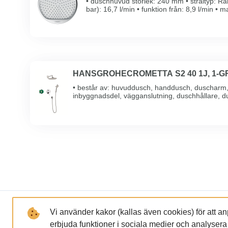
• duschhuvud storlek: 240 mm • stråltyp: Ra
bar): 16,7 l/min • funktion från: 8,9 l/min •
bar: 1 ...
HANSGROHECROMETTA S2 40 1J, 1-G
• består av: huvuddusch, handdusch, duscharm,
inbyggnadsdel, vägganslutning, duschhållare, 
storlek: ...
LÄNKAR
FÖRETAGET
Vi använder kakor (kallas även cookies) för att a
erbjuda funktioner i sociala medier och analysera tr
GDPR och Integritetspolicy
Om oss