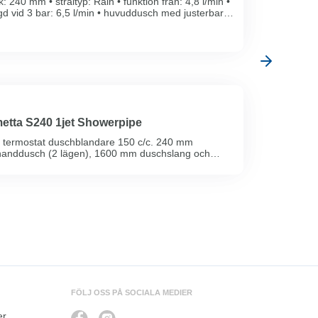
: 240 mm • stråltyp: Rain • funktion från: 4,8 l/min •
 vid 3 bar: 6,5 l/min • huvuddusch med justerbar
tta S240 1jet Showerpipe
termostat duschblandare 150 c/c. 240 mm
anddusch (2 lägen), 1600 mm duschslang och
re. Kapbart duschrö ...
FÖLJ OSS PÅ SOCIALA MEDIER
er