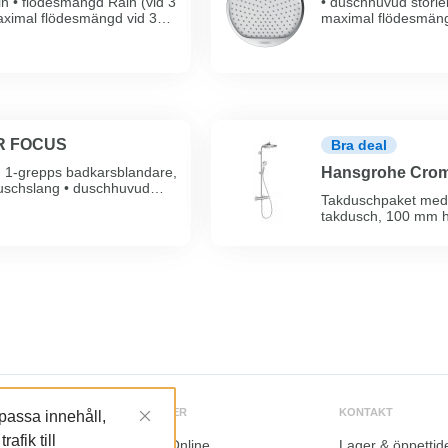
in • flödesmängd Rain (vid 3
• duschhuvud storlek
 maximal flödesmängd vid 3
maximal flödesmängd
vinkel ...
R FOCUS
Bra deal
 1-grepps badkarsblandare,
Hansgrohe Crome
duschslang • duschhuvud
Takduschpaket med 
takdusch, 100 mm h
duschhålla
TJÄNSTER
KONTAKT
npassa innehåll,
afik till
LundaOnline
Lager & öppettid