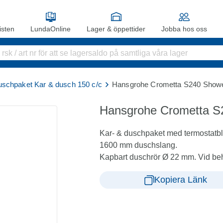
sten
LundaOnline
Lager & öppettider
Jobba hos oss
schpaket Kar & dusch 150 c/c
Hansgrohe Crometta S240 Showe
Hansgrohe Crometta S
Kar- & duschpaket med termostatb
1600 mm duschslang.
Kapbart duschrör Ø 22 mm. Vid be
Kopiera Länk