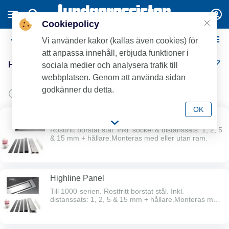
Cookiepolicy
Highline
Vi använder kakor (kallas även cookies) för
att anpassa innehåll, erbjuda funktioner i
Highline (9)
sociala medier och analysera trafik till
webbplatsen. Genom att använda sidan
godkänner du detta.
OK
Highline Custom
Rostfritt borstat stål. Inkl. sockel & distanssats: 1, 2, 5
& 15 mm + hållare.Monteras med eller utan ram.
Highline Panel
Till 1000-serien. Rostfritt borstat stål. Inkl.
distanssats: 1, 2, 5 & 15 mm + hållare.Monteras med
eller utan ram.