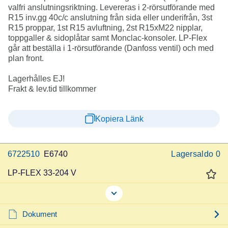
valfri anslutningsriktning. Levereras i 2-rörsutförande med
R15 inv.gg 40c/c anslutning från sida eller underifrån, 3st
R15 proppar, 1st R15 avluftning, 2st R15xM22 nipplar,
toppgaller & sidoplåtar samt Monclac-konsoler. LP-Flex
går att beställa i 1-rörsutförande (Danfoss ventil) och med
plan front.
Lagerhålles EJ!
Frakt & lev.tid tillkommer
Kopiera Länk
6722510
E6740
Lagersaldo
0
LP-FLEX 33-204 V
Dokument