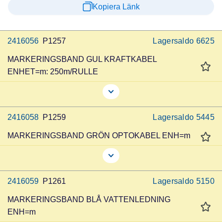
Kopiera Länk
2416056
P1257
Lagersaldo
6625
MARKERINGSBAND GUL KRAFTKABEL
ENHET=m: 250m/RULLE
2416058
P1259
Lagersaldo
5445
MARKERINGSBAND GRÖN OPTOKABEL ENH=m
2416059
P1261
Lagersaldo
5150
MARKERINGSBAND BLÅ VATTENLEDNING
ENH=m