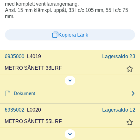
med komplett ventilarrangemang.
Ansl. 15 mm klämkpl. uppåt, 33 l c/c 105 mm, 55 l c/c 75
mm.
Kopiera Länk
6935000
L4019
Lagersaldo
23
METRO SÅNETT 33L RF
Dokument
6935002
L0020
Lagersaldo
12
METRO SÅNETT 55L RF