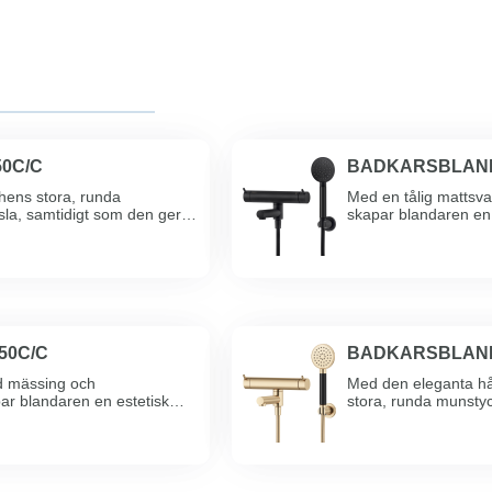
50C/C
BADKARSBLANDA
ens stora, runda
Med en tålig mattsv
la, samtidigt som den ger
skapar blandaren en 
50C/C
BADKARSBLANDA
d mässing och
Med den eleganta h
r blandaren en estetisk
stora, runda munstyc
som den ger fö ...