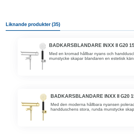
Liknande produkter (35)
BADKARSBLANDARE INXX II G20 1
Med en kromad hållbar nyans och handdusch
munstycke skapar blandaren en estetisk käns
förutsättningarna för e ...
BADKARSBLANDARE INXX II G20 1
Med den moderna hållbara nyansen polera
handduschens stora, runda munstycke skapa
känsla, samtidigt som den ger fö ...