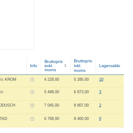
Bruttopris
Bruttopris
Info
exkl.
inkl.
Lagersaldo
moms
moms
c/c KROM
4 228,00
5 285,00
10
/c
5 498,00
6 873,00
3
NDDUSCH
7 045,00
8 807,00
2
STAD
6 768,00
8 460,00
0