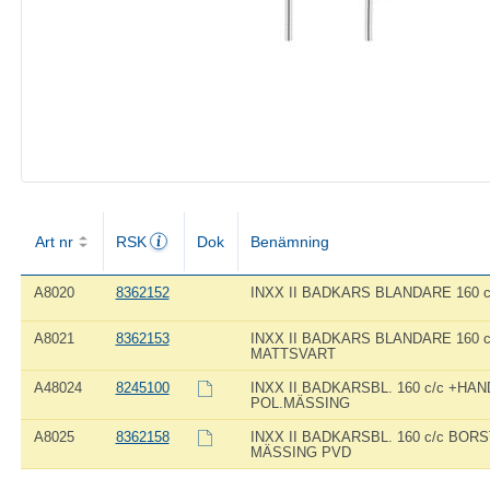
Art nr
RSK
Dok
Benämning
A8020
8362152
INXX II BADKARS BLANDARE 160 
A8021
8362153
INXX II BADKARS BLANDARE 160 c
MATTSVART
A48024
8245100
INXX II BADKARSBL. 160 c/c +HA
POL.MÄSSING
A8025
8362158
INXX II BADKARSBL. 160 c/c BOR
MÄSSING PVD