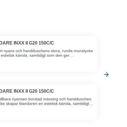
RE INXX II G20 150C/C
art nyans och handduschens stora, runda munstycke
estetisk känsla, samtidigt som den ger
förutsättningarna för ...
RE INXX II G20 150C/C
ållbara nyansen borstad mässing och handduschen
ke skapar blandaren en estetisk känsla, samtidigt