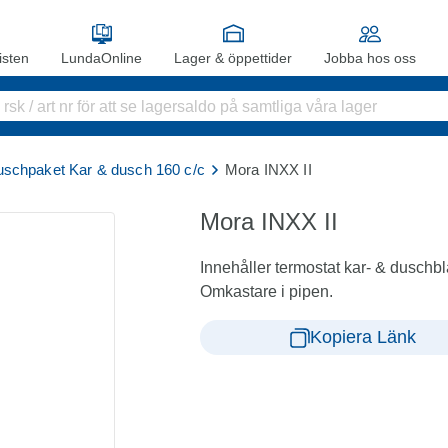
sten
LundaOnline
Lager & öppettider
Jobba hos oss
schpaket Kar & dusch 160 c/c
Mora INXX II
Mora INXX II
Innehåller termostat kar- & dusch
Omkastare i pipen.
Kopiera Länk