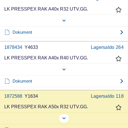
LK PRESSPEX RAK A40x R32 UTV.GG.
Dokument
1878434
Y4633
Lagersaldo
264
LK PRESSPEX RAK A40x R40 UTV.GG.
Dokument
1872588
Y1634
Lagersaldo
118
LK PRESSPEX RAK A50x R32 UTV.GG.