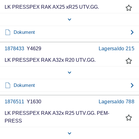
LK PRESSPEX RAK AX25 xR25 UTV.GG.
Dokument
1878433
Y4629
Lagersaldo
215
LK PRESSPEX RAK A32x R20 UTV.GG.
Dokument
1876511
Y1630
Lagersaldo
788
LK PRESSPEX RAK A32x R25 UTV.GG. PEM-
PRESS