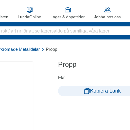
sten
LundaOnline
Lager & öppettider
Jobba hos oss
rkromade Metalldelar
Propp
Propp
Fkr.
Kopiera Länk