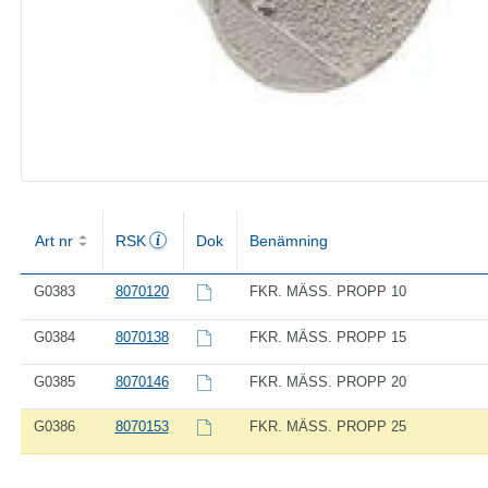
Art nr
RSK
Dok
Benämning
G0383
8070120
FKR. MÄSS. PROPP 10
G0384
8070138
FKR. MÄSS. PROPP 15
G0385
8070146
FKR. MÄSS. PROPP 20
G0386
8070153
FKR. MÄSS. PROPP 25