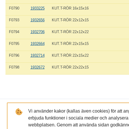
F0790
1933225
KUT.T-RÖR 16x15x16
F0793
1932656
KUT.T-RÖR 22x12x15
F0794
1932706
KUT.T-RÖR 22x12x22
F0795
1932664
KUT.T-RÖR 22x15x15
F0796
1932714
KUT.T-RÖR 22x15x22
F0798
1932672
KUT.T-RÖR 22x22x15
LÄNKAR
FÖRETAGET
Vi använder kakor (kallas även cookies) för att a
erbjuda funktioner i sociala medier och analysera tr
GDPR och Integritetspolicy
Om oss
webbplatsen. Genom att använda sidan godkänner
Miljöpolicy
Lundaservic