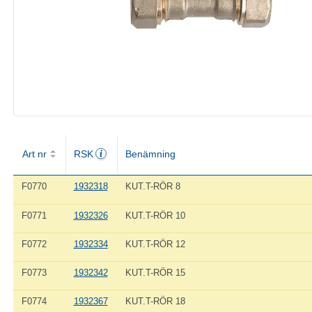
Art nr
RSK
Benämning
F0770
1932318
KUT.T-RÖR 8
F0771
1932326
KUT.T-RÖR 10
F0772
1932334
KUT.T-RÖR 12
F0773
1932342
KUT.T-RÖR 15
F0774
1932367
KUT.T-RÖR 18