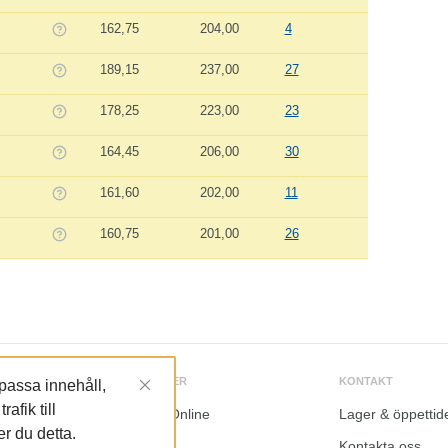
162,75
204,00
4
189,15
237,00
27
178,25
223,00
23
164,45
206,00
30
161,60
202,00
11
160,75
201,00
26
TJÄNSTER
KONTAKT
npassa innehåll,
afik till
LundaOnline
Lager & öppettid
 du detta.
e
Katalog
Kontakta oss