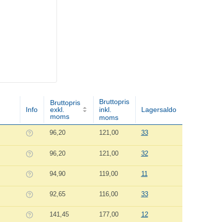
Bruttopris
Bruttopris
Info
exkl.
inkl.
Lagersaldo
moms
moms
96,20
121,00
33
96,20
121,00
32
94,90
119,00
11
92,65
116,00
33
141,45
177,00
12