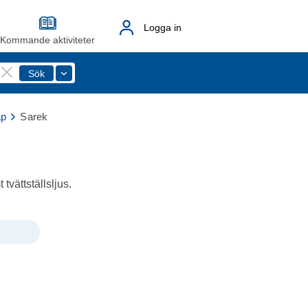
Logga in
Kommande aktiviteter
åp
Sarek
vättställsljus.