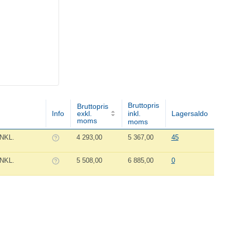
Bruttopris
Bruttopris
Info
exkl.
inkl.
Lagersaldo
moms
moms
NKL.
4 293,00
5 367,00
45
NKL.
5 508,00
6 885,00
0