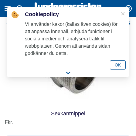
Cookiepolicy
Förkromade Metalldelar
Vi använder kakor (kallas även cookies) för
att anpassa innehåll, erbjuda funktioner i
sociala medier och analysera trafik till
webbplatsen. Genom att använda sidan
godkänner du detta.
OK
Sexkantnippel
Fkr.