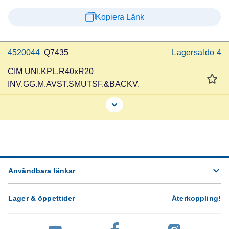
Kopiera Länk
4520044
Q7435
Lagersaldo
4
CIM UNI.KPL.R40xR20
INV.GG.M.AVST.SMUTSF.&BACKV.
Användbara länkar
Lager & öppettider
Återkoppling
!