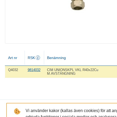
Art nr
RSK
Benämning
Q4032
9814032
CIM UNIONSKPL VKL R40x22Cu
M.AVSTÄNGNING
LÄNKAR
FÖRETAGET
Vi använder kakor (kallas även cookies) för att a
erbjuda funktioner i sociala medier och analysera tr