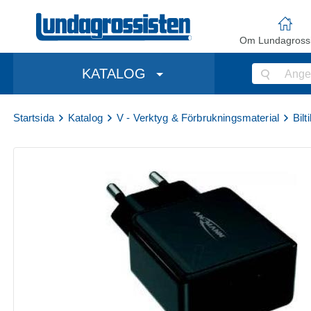
Om Lundagrossi
KATALOG
Startsida
Katalog
V - Verktyg & Förbrukningsmaterial
Bilt