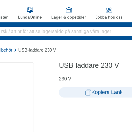
sten
LundaOnline
Lager & öppettider
Jobba hos oss
illbehör
USB-laddare 230 V
USB-laddare 230 V
230 V
Kopiera Länk